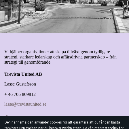
Vi hjälper organisationer att skapa tillväxt genom tydligare
strategi, starkare ledarskap och affärsdrivna partnerskap – från
strategi till genomförande.
Trevista United AB
Lasse Gustafsson
+ 46 705 809812
lasse@trevistaunited.se
Den här hemsidan använder cookies för att garantera att du får den bästa
tänkbara upplevelsen när du besöker webbplatsen. Se vår
integritetspolicy
för